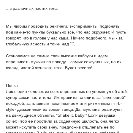
...в различных частях тела
Мы любим проводить рейтинги, эксперименты, подгонять
под какие-то пункты буквально все, что нас окружает. И пусть
говорят, что в голове у нас каша. Ничего подобного, мы - за
глобальную ясность и точки над "i".
Становимся на самые свои высокие каблуки и идем
опрашивать мужчин по поводу... самых сексуальных, на их
взгляд, частей женского тела. Будет весело!
Попка.
Лишь один человек из всех опрошенных не упомянул об этой
супер-секси части тела. Им нравится следить за "виляющей"
походкой, за плавным покачиванием или ритмичным r-n-b-
style- движениями во время танца. Да, мужчины реагируют
на движущиеся объекты. "Shake it, baby!" Если девушка
хочет, чтоб ее простили за содеянную шалость, она легко
может искупить свою вину, предложив отшлепать ее по